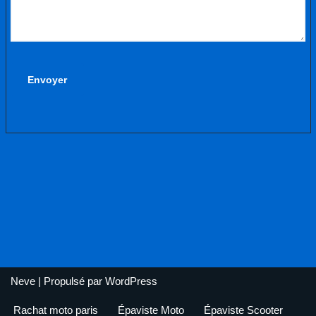
Neve
| Propulsé par
WordPress
Rachat moto paris
Épaviste Moto
Épaviste Scooter