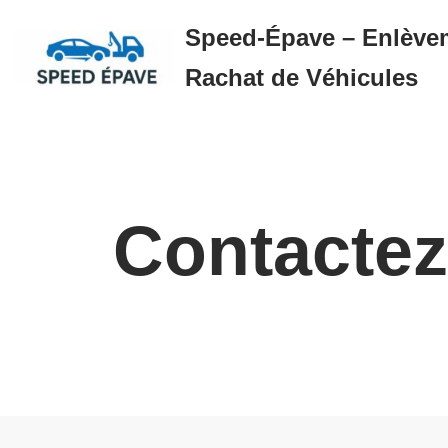
Speed-Épave – Enlèvem
Aller
Rachat de Véhicules
au
contenu
Contacte