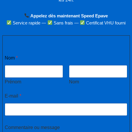
Appelez dès maintenant Speed Epave
Service rapide —
Sans frais —
Certificat VHU fourni
*
Nom
*
C
o
m
m
e
Prénom
Nom
n
t
E-mail
*
a
i
r
e
o
u
Commentaire ou message