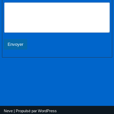
Envoyer
Neve
| Propulsé par
WordPress